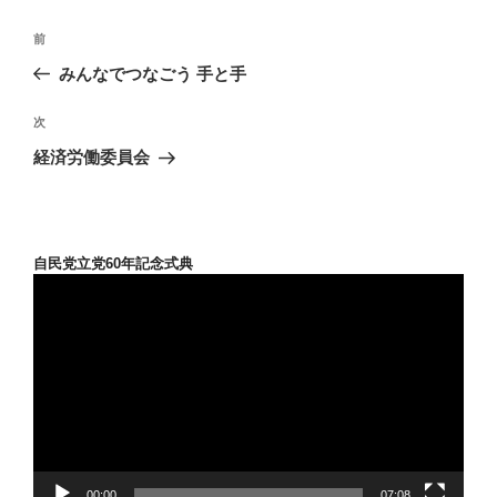
投
前
前
稿
の
みんなでつなごう 手と手
ナ
投
ビ
稿
次
次
ゲ
の
経済労働委員会
投
ー
稿
シ
ョ
自民党立党60年記念式典
ン
動
画
プ
レ
ー
ヤ
ー
00:00
07:08