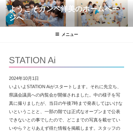
コ
ようこそカンベ洋美のホームペー
ン
ジへ
テ
ン
ツ
メニュー
へ
ス
キ
STATION Ai
ッ
プ
2024年10月1日
いよいよSTATION Aiがスタートします。それに先立ち、
県議会議員への内覧会が開催されました。中の様子を写
真に撮りましたが、当日の午後7時まで発表してはいけな
いということと、一部の階では正式なオープンまで公表
できないとの事でしたので、どこまでの写真を載せてい
いやら？とりあえず得た情報を掲載します。スタッフの